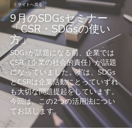
サイトへ戻る
9月のSDGsセミナー　
「CSR・SDGsの使い
方」
SDGsが話題になる前、企業では
CSR（企業の社会的責任）が話題
になっていました。実は、SDGs
とCSRは企業活動にとっていずれ
も大切な問題提起をしています。
今回は、この2つの活用法につい
てお話します。