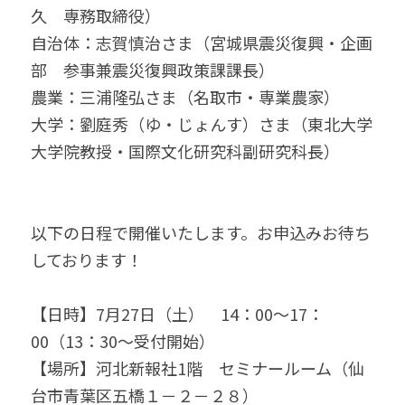
久　専務取締役）
自治体：志賀慎治さま（宮城県震災復興・企画
部　参事兼震災復興政策課課長）
農業：三浦隆弘さま（名取市・専業農家）
大学：劉庭秀（ゆ・じょんす）さま（東北大学
大学院教授・国際文化研究科副研究科長）
以下の日程で開催いたします。お申込みお待ち
しております！
【日時】7月27日（土）　14：00～17：
00（13：30～受付開始）
【場所】河北新報社1階　セミナールーム（仙
台市青葉区五橋１－２－２８）