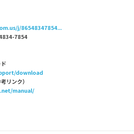
om.us/j/86548347854...
834-7854　
ード
upport/download
参考リンク）
.net/manual/