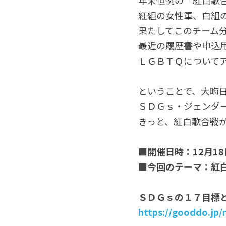
年末恒例の「紅白歌
紅組の女性軍、白組
果たしてこのチーム分
最近の履歴書や申込
ＬＧＢＴＱについて
ということで、大晦
ＳＤＧｓ・ジェンダ
きっと、紅白歌合戦
■
開催日時：12月18
■今回のテーマ：紅白
ＳＤＧｓの１７目標
https://gooddo.jp